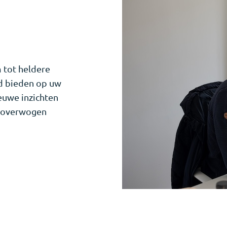
 tot heldere
d bieden op uw
euwe inzichten
eloverwogen