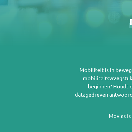
Mobiliteit is in bewe
mobiliteitsvraagstu
beginnen? Houdt ee
datagedreven antwoord? 
Movias is