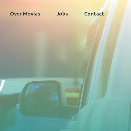
Over Movias
Jobs
Contact
y